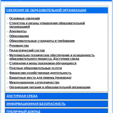
СВЕДЕНИЯ ОБ ОБРАЗОВАТЕЛЬНОЙ ОРГАНИЗАЦИИ
-
Основные сведения
-
Структура и органы управления образовательной
организацией
-
Документы
-
Образование
-
Образовательные стандарты и требования
-
Руководство
-
Педагогический состав
-
Материально-техническое обеспечение и оснащенность
образовательного процесса. Доступная среда
-
Стипендии и меры поддержки обучающихся
-
Платные образовательные услуги
-
Финансово-хозяйственная деятельность
-
Вакантные места для приема (перевода)
-
Международное сотрудничество
-
Организация питания в образовательной организации
ДОСТУПНАЯ СРЕДА
ИНФОРМАЦИОННАЯ БЕЗОПАСНОСТЬ
ПУБЛИЧНЫЙ ДОКЛАД