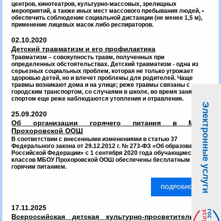
центров, кинотеатров, культурно-массовых, зрелищных
мероприятий, а также иных мест массового пребывания людей, •
обеспечить соблюдение социальной дистанции (не менее 1,5 м),
применение лицевых масок либо респираторов.
02.10.2020
Детский травматизм и его профилактика
Травматизм – совокупность травм, полученных при
определенных обстоятельствах. Детский травматизм - одна из
серьезных социальных проблем, которая не только угрожает
здоровью детей, но и влечет проблемы для родителей. Чаще
травмы возникают дома и на улице; реже травмы связаны с
городским транспортом, со случаями в школе, во время занятий
спортом еще реже наблюдаются утопления и отравления.
Электронные услуги
25.09.2020
Об организации горячего питания в МБОУ
Прохоровской ООШ
В соответствии с внесенными изменениями в статью 37
Федерального закона от 29.12.2012 г. № 273-ФЗ «Об образовании в
Российской Федерации» с 1 сентября 2020 года обучающиеся 1-4
классов МБОУ Прохоровской ООШ обеспечены бесплатным
горячим питанием.
ПОДРОБНО...
17.11.2025
Всероссийская детская культурно-просветительская